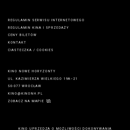
REGULAMIN SERWISU INTERNETOWEGO
REGULAMIN
KINA
I
SPRZEDAŻY
CENY BILETÓW
KONTAKT
CIASTECZKA / COOKIES
KINO NOWE HORYZONTY
UL. KAZIMIERZA WIELKIEGO 19A–21
50-077 WROCŁAW
KINO@KINONH.PL
ZOBACZ NA MAPIE
KINO UPRZEDZA O MOŻLIWOŚCI DOKONYWANIA