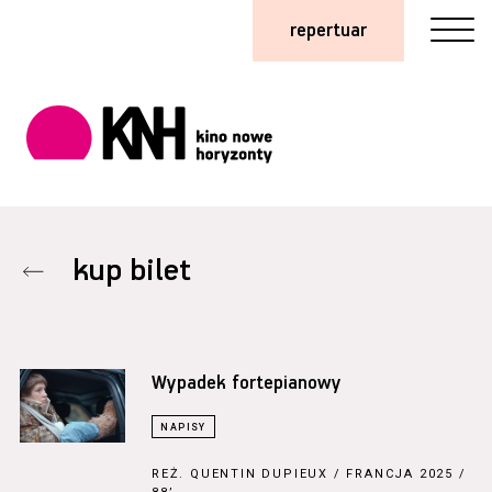
repertuar
kup bilet
Wypadek fortepianowy
REŻ.
QUENTIN DUPIEUX
/ FRANCJA 2025 /