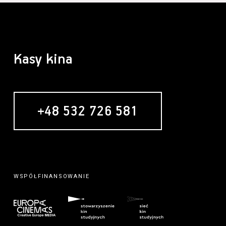
Kasy kina
+48 532 726 581
WSPÓŁFINANSOWANIE