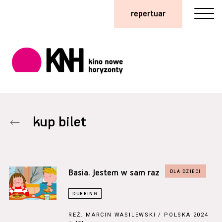
repertuar
kup bilet
Basia. Jestem w sam raz
REŻ.
MARCIN WASILEWSKI
/ POLSKA 2024