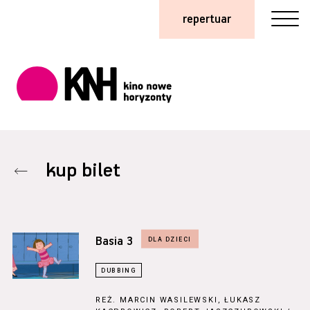
repertuar
kup bilet
Basia 3
REŻ.
MARCIN WASILEWSKI, ŁUKASZ