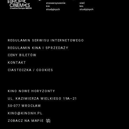
REGULAMIN SERWISU INTERNETOWEGO
REGULAMIN
KINA
I
SPRZEDAŻY
CENY BILETÓW
KONTAKT
CIASTECZKA / COOKIES
KINO NOWE HORYZONTY
UL. KAZIMIERZA WIELKIEGO 19A–21
50-077 WROCŁAW
KINO@KINONH.PL
ZOBACZ NA MAPIE