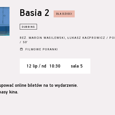
Basia 2
REŻ.
MARCIN WASILEWSKI, ŁUKASZ KACPROWICZ
/ PO
/ 50’
FILMOWE PORANKI
12 lip / nd
10:30
sala 5
upować online biletów na to wydarzenie.
asy kina.