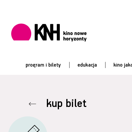
program i bilety
edukacja
kino jak
kup bilet