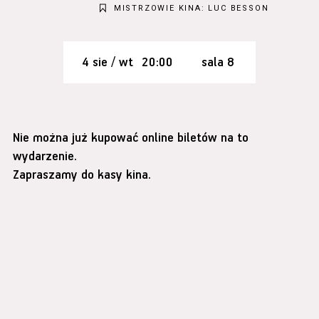
MISTRZOWIE KINA: LUC BESSON
4 sie / wt
20:00
sala 8
Nie można już kupować online biletów na to
wydarzenie.
Zapraszamy do kasy kina.