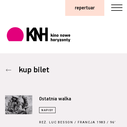
repertuar
kup bilet
Ostatnia walka
REŻ.
LUC BESSON
/ FRANCJA 1983 / 96’