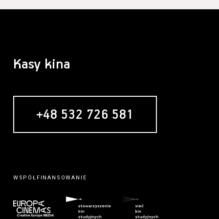
Kasy kina
+48 532 726 581
WSPÓŁFINANSOWANIE