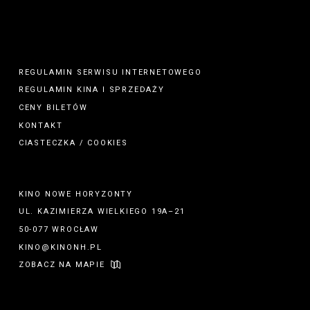
REGULAMIN SERWISU INTERNETOWEGO
REGULAMIN
KINA
I
SPRZEDAŻY
CENY BILETÓW
KONTAKT
CIASTECZKA / COOKIES
KINO NOWE HORYZONTY
UL. KAZIMIERZA WIELKIEGO 19A–21
50-077 WROCŁAW
KINO@KINONH.PL
ZOBACZ NA MAPIE