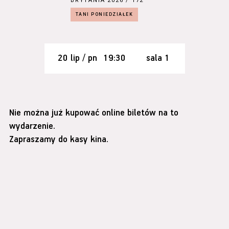
BRYTANIA 2026 / 172’
20 lip / pn
19:30
sala 1
Nie można już kupować online biletów na to
wydarzenie.
Zapraszamy do kasy kina.