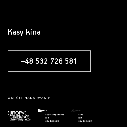
Kasy kina
+48 532 726 581
MECENAS
WSPÓŁFINANSOWANIE