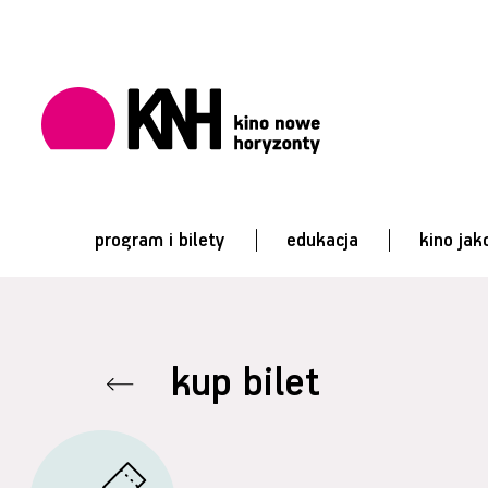
program i bilety
edukacja
kino jak
kup bilet