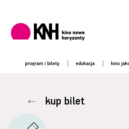
program i bilety
edukacja
kino jak
kup bilet