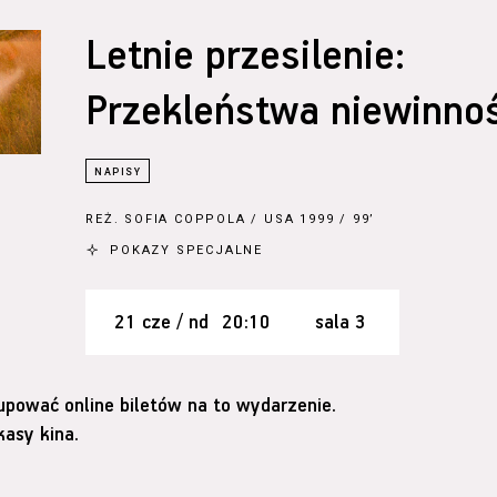
Letnie przesilenie:
Przekleństwa niewinnoś
REŻ.
SOFIA COPPOLA
/ USA 1999 / 99’
POKAZY SPECJALNE
21 cze / nd
20:10
sala 3
upować online biletów na to wydarzenie.
asy kina.