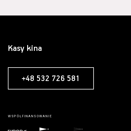
Kasy kina
+48 532 726 581
WSPÓŁFINANSOWANIE