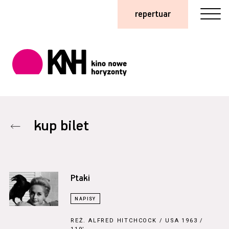
repertuar
kup bilet
Ptaki
REŻ.
ALFRED HITCHCOCK
/ USA 1963 /