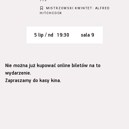
119’
MISTRZOWSKI KWINTET: ALFRED
HITCHCOCK
5 lip / nd
19:30
sala 9
Nie można już kupować online biletów na to
wydarzenie.
Zapraszamy do kasy kina.