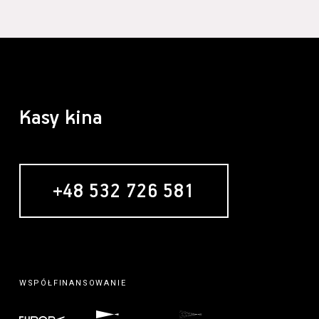
Kasy kina
+48 532 726 581
WSPÓŁFINANSOWANIE