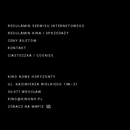
REGULAMIN SERWISU INTERNETOWEGO
REGULAMIN
KINA
I
SPRZEDAŻY
CENY BILETÓW
KONTAKT
CIASTECZKA / COOKIES
KINO NOWE HORYZONTY
UL. KAZIMIERZA WIELKIEGO 19A–21
50-077 WROCŁAW
KINO@KINONH.PL
ZOBACZ NA MAPIE