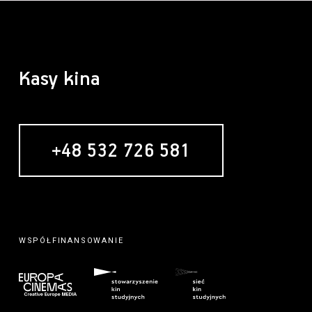
Kasy kina
+48 532 726 581
WSPÓŁFINANSOWANIE