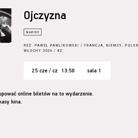
Ojczyzna
REŻ.
PAWEŁ PAWLIKOWSKI
/ FRANCJA, NIEMCY, POLSK
WŁOCHY 2026 / 82’
25 cze / cz
13:50
sala 1
upować online biletów na to wydarzenie.
asy kina.