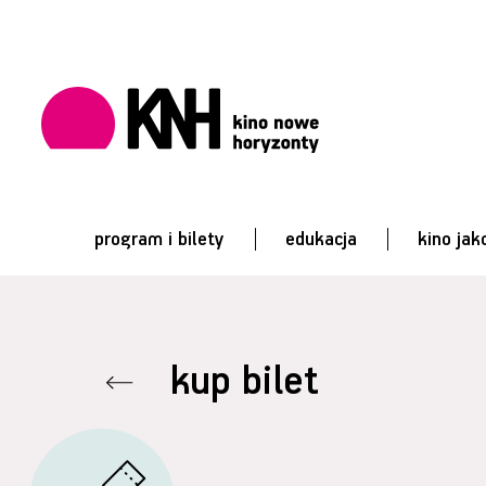
program i bilety
edukacja
kino jak
kup bilet