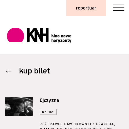
repertuar
kup bilet
Ojczyzna
REŻ.
PAWEŁ PAWLIKOWSKI
/ FRANCJA,