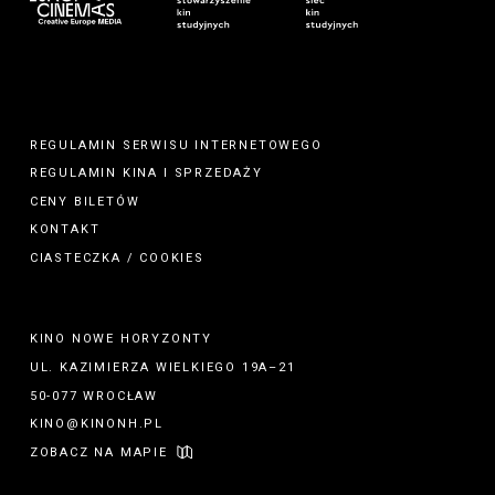
REGULAMIN SERWISU INTERNETOWEGO
REGULAMIN
KINA
I
SPRZEDAŻY
CENY BILETÓW
KONTAKT
CIASTECZKA / COOKIES
KINO NOWE HORYZONTY
UL. KAZIMIERZA WIELKIEGO 19A–21
50-077 WROCŁAW
KINO@KINONH.PL
ZOBACZ NA MAPIE