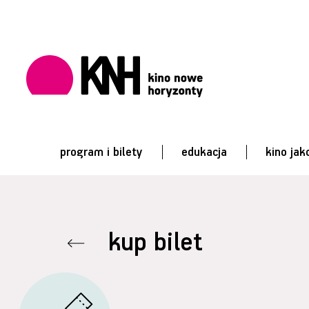
program i bilety
edukacja
kino jak
kup bilet