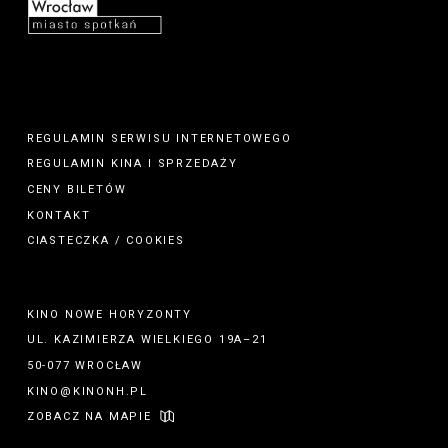
REGULAMIN SERWISU INTERNETOWEGO
REGULAMIN
KINA
I
SPRZEDAŻY
CENY BILETÓW
KONTAKT
CIASTECZKA / COOKIES
KINO NOWE HORYZONTY
UL. KAZIMIERZA WIELKIEGO 19A–21
50-077 WROCŁAW
KINO@KINONH.PL
ZOBACZ NA MAPIE