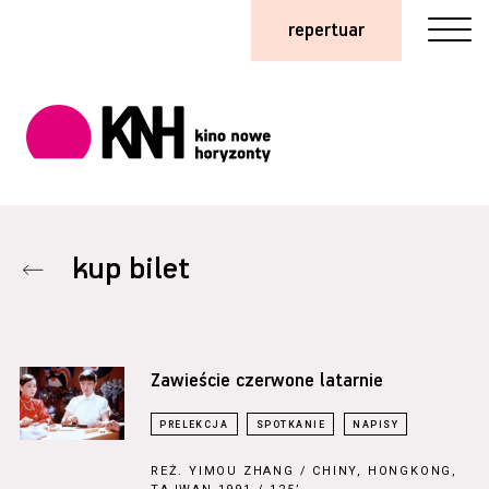
repertuar
kup bilet
Zawieście czerwone latarnie
REŻ.
YIMOU ZHANG
/ CHINY, HONGKONG,