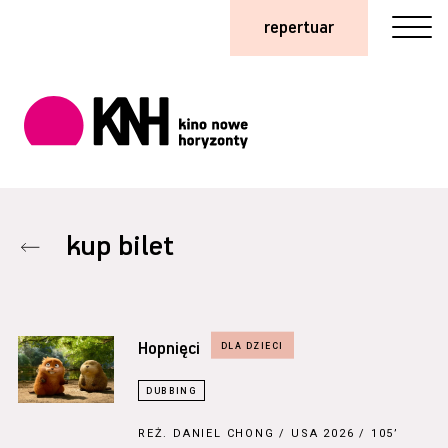
repertuar
kup bilet
Hopnięci
REŻ.
DANIEL CHONG
/ USA 2026 / 105’