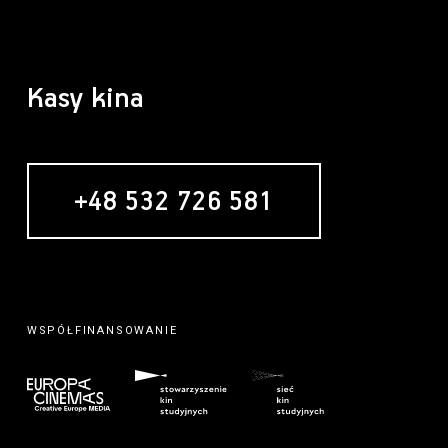
Kasy kina
+48 532 726 581
WSPÓŁFINANSOWANIE