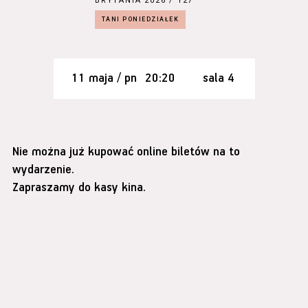
BRYTANIA 2026 / 127’
11 maja / pn
20:20
sala 4
Nie można już kupować online biletów na to
wydarzenie.
Zapraszamy do kasy kina.