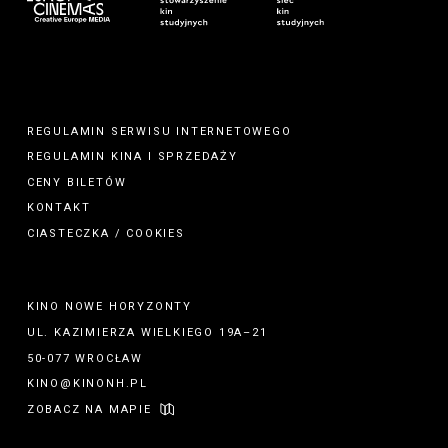
REGULAMIN SERWISU INTERNETOWEGO
REGULAMIN
KINA
I
SPRZEDAŻY
CENY BILETÓW
KONTAKT
CIASTECZKA / COOKIES
KINO NOWE HORYZONTY
UL. KAZIMIERZA WIELKIEGO 19A–21
50-077 WROCŁAW
KINO@KINONH.PL
ZOBACZ NA MAPIE