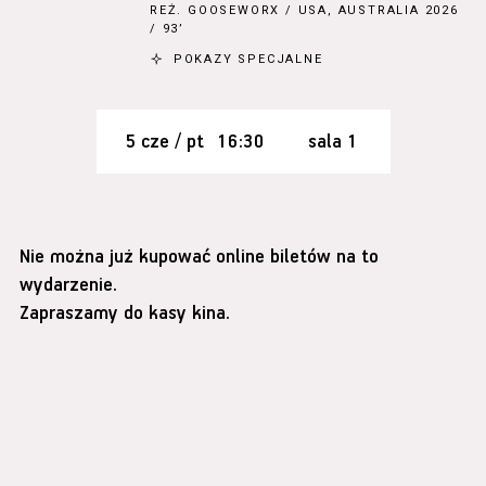
REŻ.
GOOSEWORX
/ USA, AUSTRALIA 2026
/ 93’
POKAZY SPECJALNE
5 cze / pt
16:30
sala 1
Nie można już kupować online biletów na to
wydarzenie.
Zapraszamy do kasy kina.