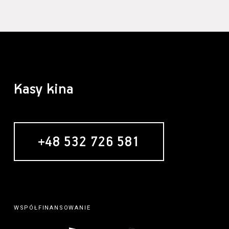
Kasy kina
+48 532 726 581
WSPÓŁFINANSOWANIE