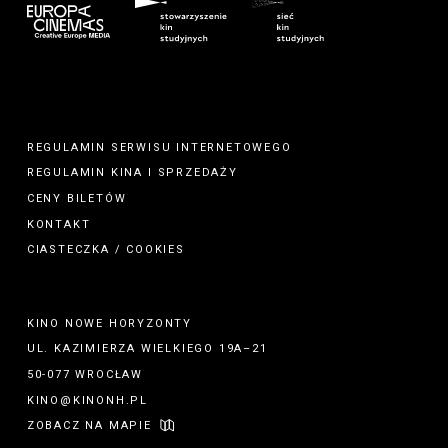
REGULAMIN SERWISU INTERNETOWEGO
REGULAMIN
KINA
I
SPRZEDAŻY
CENY BILETÓW
KONTAKT
CIASTECZKA / COOKIES
KINO NOWE HORYZONTY
UL. KAZIMIERZA WIELKIEGO 19A–21
50-077 WROCŁAW
KINO@KINONH.PL
ZOBACZ NA MAPIE