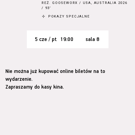
REŻ.
GOOSEWORX
/ USA, AUSTRALIA 2026
/ 93’
POKAZY SPECJALNE
5 cze / pt
19:00
sala 8
Nie można już kupować online biletów na to
wydarzenie.
Zapraszamy do kasy kina.