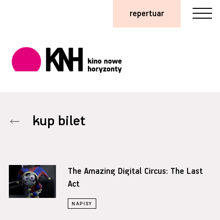
repertuar
kup bilet
The Amazing Digital Circus: The Last
Act