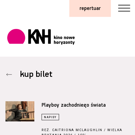
repertuar
kup bilet
Playboy zachodniego świata
REŻ.
CAITRIONA MCLAUGHLIN
/ WIELKA