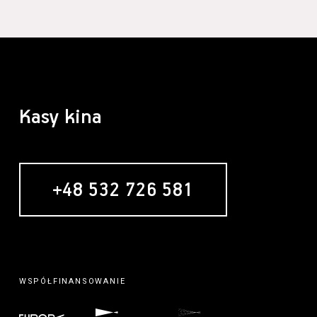
Kasy kina
+48 532 726 581
WSPÓŁFINANSOWANIE