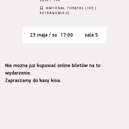
2026 / 150’
NATIONAL THEATRE LIVE |
RETRANSMISJE
23 maja / so
17:00
sala 5
Nie można już kupować online biletów na to
wydarzenie.
Zapraszamy do kasy kina.