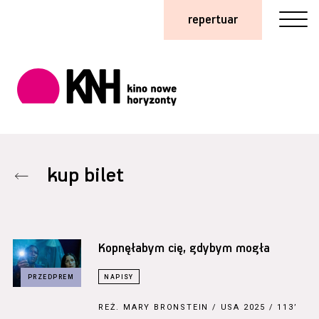
repertuar
kup bilet
Kopnęłabym cię, gdybym mogła
REŻ.
MARY BRONSTEIN
/ USA 2025 / 113’