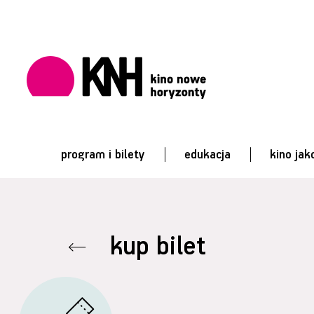
program i bilety
edukacja
kino jak
kup bilet