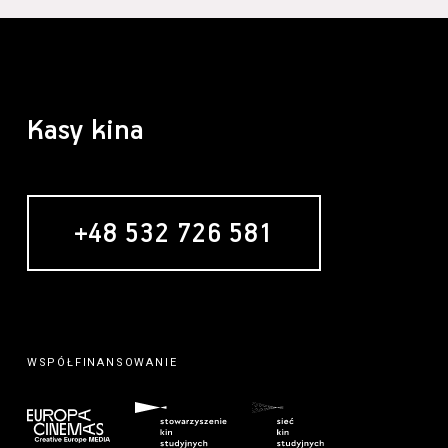
Kasy kina
+48 532 726 581
WSPÓŁFINANSOWANIE