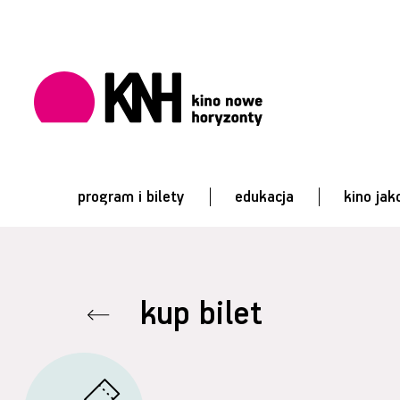
program i bilety
edukacja
kino jak
kup bilet