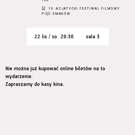
126’
19. AZJATYCKI FESTIWAL FILMOWY
PIĘĆ SMAKÓW
22 lis / so
20:30
sala 3
Nie można już kupować online biletów na to
wydarzenie.
Zapraszamy do kasy kina.