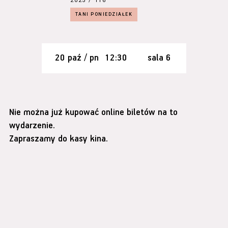
2025 / 116’
20 paź / pn
12:30
sala 6
Nie można już kupować online biletów na to
wydarzenie.
Zapraszamy do kasy kina.