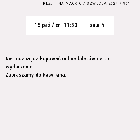
REŻ.
TINA MACKIC
/ SZWECJA 2024 / 90’
15 paź / śr
11:30
sala 4
Nie można już kupować online biletów na to
wydarzenie.
Zapraszamy do kasy kina.