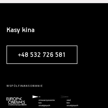
Kasy kina
+48 532 726 581
WSPÓŁFINANSOWANIE