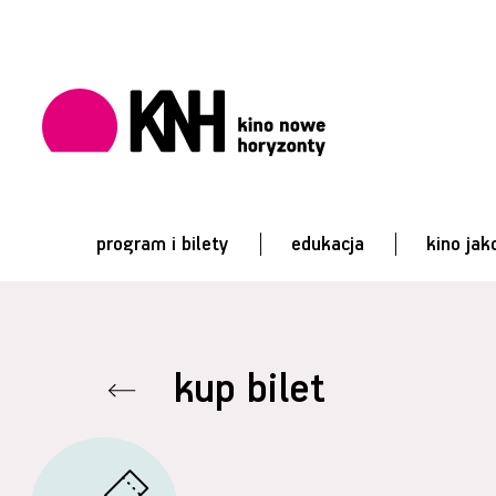
program i bilety
edukacja
kino jak
kup bilet