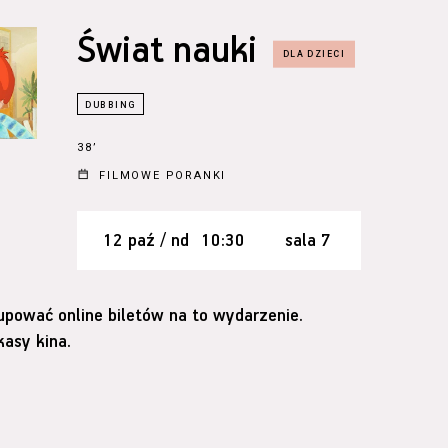
Świat nauki
38’
FILMOWE PORANKI
12 paź / nd
10:30
sala 7
upować online biletów na to wydarzenie.
asy kina.