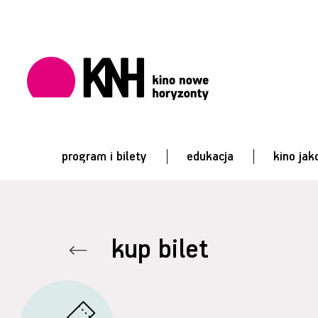
program i bilety
edukacja
kino jak
kup bilet