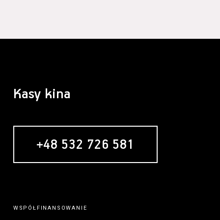
Kasy kina
+48 532 726 581
WSPÓŁFINANSOWANIE