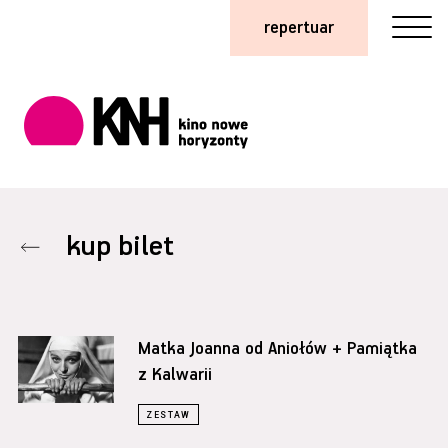
repertuar
kup bilet
Matka Joanna od Aniołów + Pamiątka
z Kalwarii