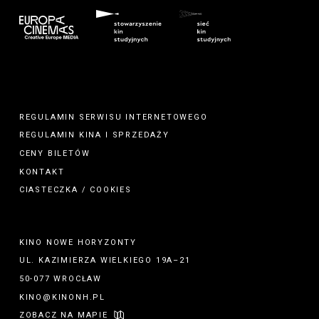
REGULAMIN SERWISU INTERNETOWEGO
REGULAMIN
KINA
I
SPRZEDAŻY
CENY BILETÓW
KONTAKT
CIASTECZKA / COOKIES
KINO NOWE HORYZONTY
UL. KAZIMIERZA WIELKIEGO 19A–21
50-077 WROCŁAW
KINO@KINONH.PL
ZOBACZ NA MAPIE