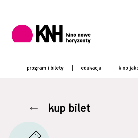
program i bilety
edukacja
kino jak
kup bilet