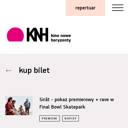
repertuar
kup bilet
Sirât - pokaz premierowy + rave w
Final Bowl Skatepark