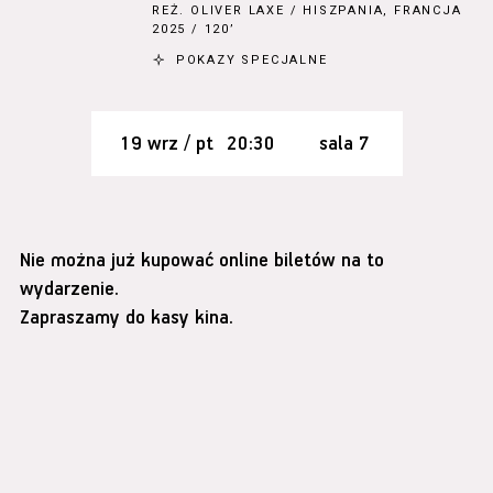
REŻ.
OLIVER LAXE
/ HISZPANIA, FRANCJA
2025 / 120’
POKAZY SPECJALNE
19 wrz / pt
20:30
sala 7
Nie można już kupować online biletów na to
wydarzenie.
Zapraszamy do kasy kina.