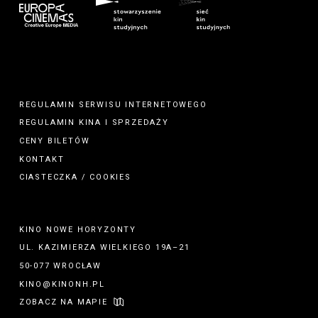
REGULAMIN SERWISU INTERNETOWEGO
REGULAMIN
KINA
I
SPRZEDAŻY
CENY BILETÓW
KONTAKT
CIASTECZKA / COOKIES
KINO NOWE HORYZONTY
UL. KAZIMIERZA WIELKIEGO 19A–21
50-077 WROCŁAW
KINO@KINONH.PL
ZOBACZ NA MAPIE