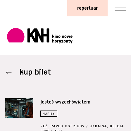
repertuar
kup bilet
Jesteś wszechświatem
REŻ.
PAVLO OSTRIKOV
/ UKRAINA, BELGIA