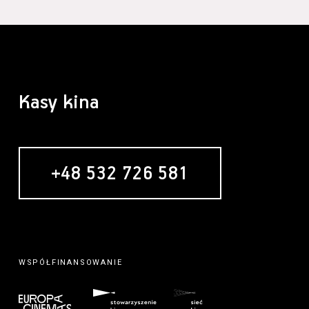
Kasy kina
+48 532 726 581
WSPÓŁFINANSOWANIE