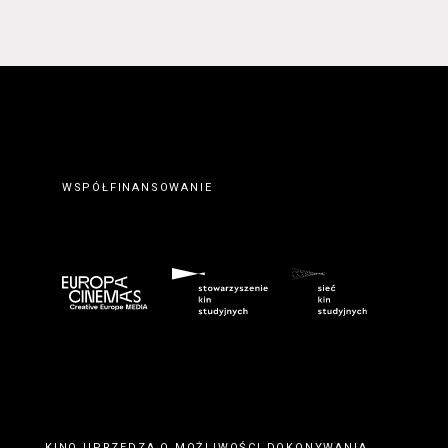
WSPÓŁFINANSOWANIE
KINO UPRZEDZA O MOŻLIWOŚCI DOKONYWANIA