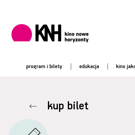
program i bilety
edukacja
kino jak
kup bilet