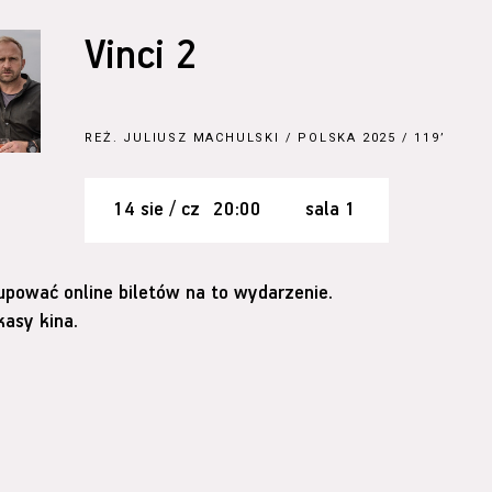
Vinci 2
REŻ.
JULIUSZ MACHULSKI
/ POLSKA 2025 / 119’
14 sie / cz
20:00
sala 1
upować online biletów na to wydarzenie.
asy kina.