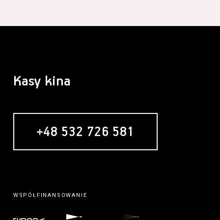
Kasy kina
+48 532 726 581
WSPÓŁFINANSOWANIE