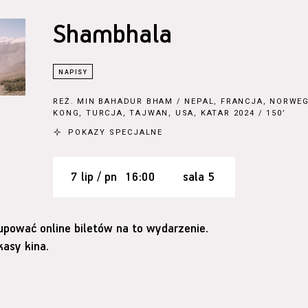
Shambhala
REŻ.
MIN BAHADUR BHAM
/ NEPAL, FRANCJA, NORWEG
KONG, TURCJA, TAJWAN, USA, KATAR 2024 / 150’
POKAZY SPECJALNE
7 lip / pn
16:00
sala 5
upować online biletów na to wydarzenie.
asy kina.