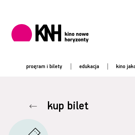
program i bilety
edukacja
kino jak
kup bilet