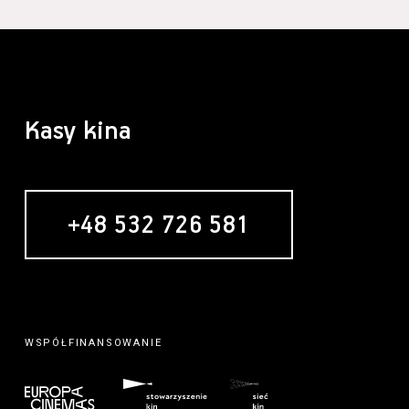
Kasy kina
+48 532 726 581
WSPÓŁFINANSOWANIE