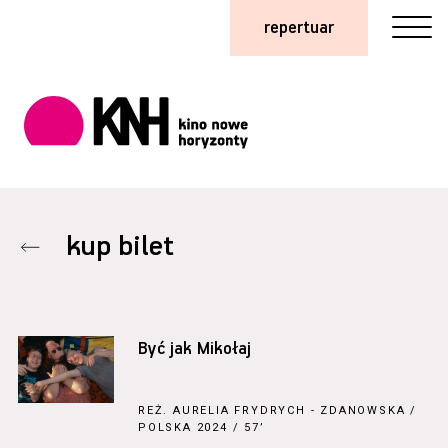
repertuar
kup bilet
Być jak Mikołaj
REŻ.
AURELIA FRYDRYCH - ZDANOWSKA
/
POLSKA 2024 / 57’