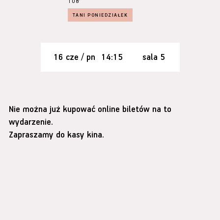
108’
16 cze / pn
14:15
sala 5
Nie można już kupować online biletów na to
wydarzenie.
Zapraszamy do kasy kina.