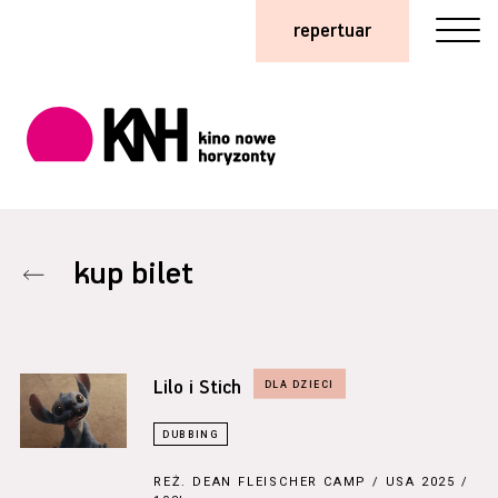
repertuar
kup bilet
Lilo i Stich
REŻ.
DEAN FLEISCHER CAMP
/ USA 2025 /