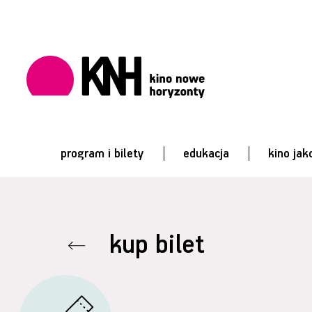
program i bilety
edukacja
kino jak
kup bilet