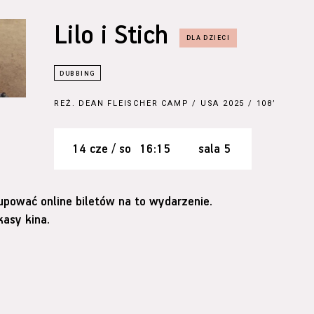
Lilo i Stich
REŻ.
DEAN FLEISCHER CAMP
/ USA 2025 / 108’
14 cze / so
16:15
sala 5
upować online biletów na to wydarzenie.
asy kina.