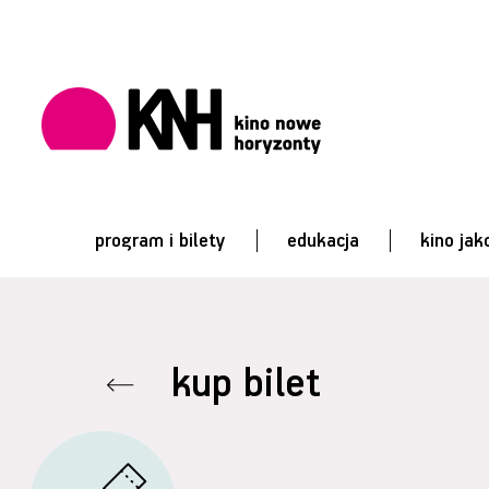
program i bilety
edukacja
kino jak
kup bilet