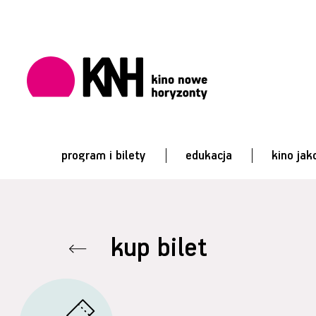
program i bilety
edukacja
kino jak
kup bilet