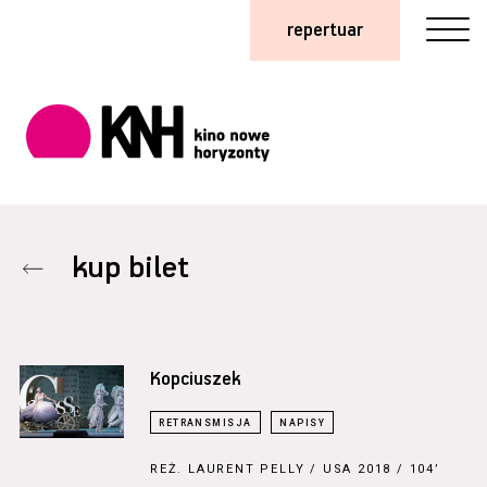
repertuar
kup bilet
Kopciuszek
REŻ.
LAURENT PELLY
/ USA 2018 / 104’