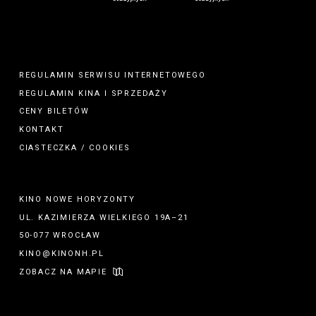
REGULAMIN SERWISU INTERNETOWEGO
REGULAMIN
KINA
I
SPRZEDAŻY
CENY BILETÓW
KONTAKT
CIASTECZKA / COOKIES
KINO NOWE HORYZONTY
UL. KAZIMIERZA WIELKIEGO 19A–21
50-077 WROCŁAW
KINO@KINONH.PL
ZOBACZ NA MAPIE