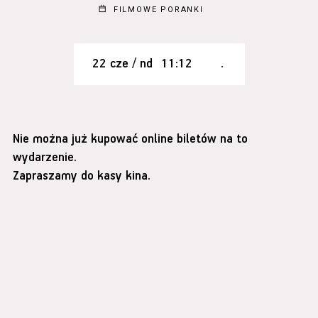
FILMOWE PORANKI
22 cze / nd
11:12
.
Nie można już kupować online biletów na to
wydarzenie.
Zapraszamy do kasy kina.