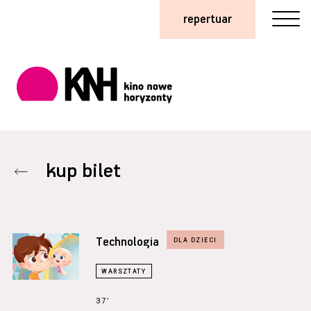
repertuar
kup bilet
Technologia
37’