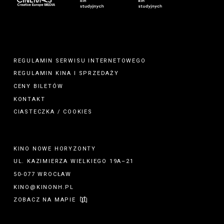
REGULAMIN SERWISU INTERNETOWEGO
REGULAMIN
KINA
I
SPRZEDAŻY
CENY BILETÓW
KONTAKT
CIASTECZKA / COOKIES
KINO NOWE HORYZONTY
UL. KAZIMIERZA WIELKIEGO 19A–21
50-077 WROCŁAW
KINO@KINONH.PL
ZOBACZ NA MAPIE